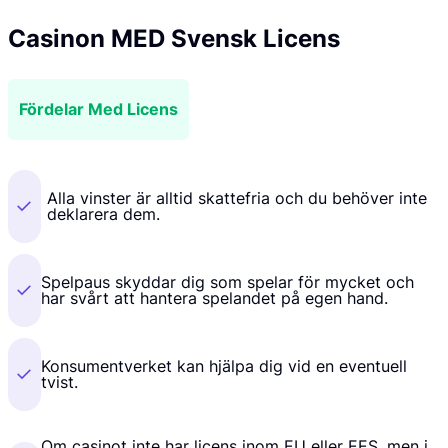
Casinon MED Svensk Licens
Fördelar Med Licens
Alla vinster är alltid skattefria och du behöver inte
✓
deklarera dem.
Spelpaus skyddar dig som spelar för mycket och
✓
har svårt att hantera spelandet på egen hand.
Konsumentverket kan hjälpa dig vid en eventuell
✓
tvist.
Om casinot inte har licens inom EU eller EES, men i