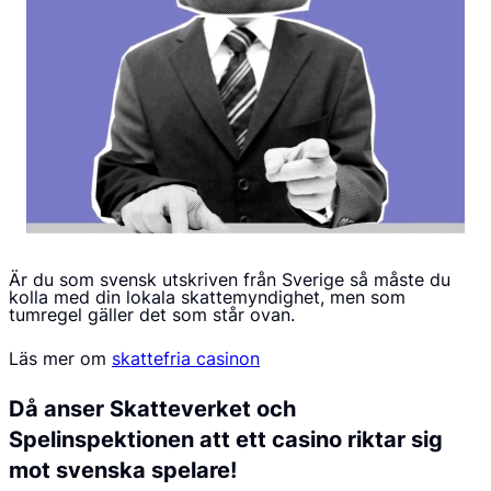
Är du som svensk utskriven från Sverige så måste du
kolla med din lokala skattemyndighet, men som
tumregel gäller det som står ovan.
Läs mer om
skattefria casinon
Då anser Skatteverket och
Spelinspektionen att ett casino riktar sig
mot svenska spelare!