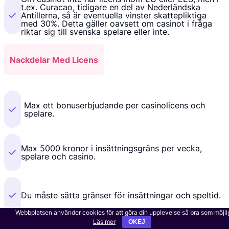
t.ex. Curacao, tidigare en del av Nederländska
✓
Antillerna, så är eventuella vinster skattepliktiga
med 30%. Detta gäller oavsett om casinot i fråga
riktar sig till svenska spelare eller inte.
Nackdelar Med Licens
Max ett bonuserbjudande per casinolicens och
✓
spelare.
Max 5000 kronor i insättningsgräns per vecka,
✓
spelare och casino.
✓
Du måste sätta gränser för insättningar och speltid.
Webbplatsen använder cookies för att göra din upplevelse så bra som möjlig
Läs mer
OKEJ