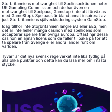
Storbritanniens motsvarighet till Spelinspektionen heter
UK Gambling Commission och de har även en
motsvarighet till Spelpaus, Gamstop (inte att förväxlas
med GameStop). Spelpaus är bland annat inspirerat av
just Storbritanniens självexkluderingssystem GamStop.
Idag tillhör inte Storbritannien längre EU eller EES, men
det är inte heller många casinon med spellicens som
accepterar spelare från övriga Europa. Oftast har dessa
casinon en annan licens som de faller tillbaka på för att
ta spelare från Sverige eller andra länder runt om i
världen.
Tyvärr är det nya svensk regelverket inte lika tydlig på
alla olika punkter och detta kan du läsa mer om i nästa
stycke.