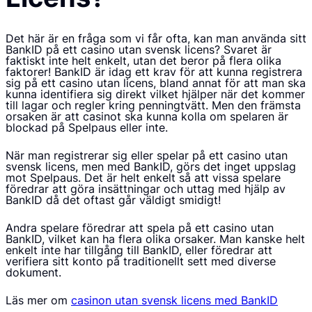
Det här är en fråga som vi får ofta, kan man använda sitt
BankID på ett casino utan svensk licens? Svaret är
faktiskt inte helt enkelt, utan det beror på flera olika
faktorer! BankID är idag ett krav för att kunna registrera
sig på ett casino utan licens, bland annat för att man ska
kunna identifiera sig direkt vilket hjälper när det kommer
till lagar och regler kring penningtvätt. Men den främsta
orsaken är att casinot ska kunna kolla om spelaren är
blockad på Spelpaus eller inte.
När man registrerar sig eller spelar på ett casino utan
svensk licens, men med BankID, görs det inget uppslag
mot Spelpaus. Det är helt enkelt så att vissa spelare
föredrar att göra insättningar och uttag med hjälp av
BankID då det oftast går väldigt smidigt!
Andra spelare föredrar att spela på ett casino utan
BankID, vilket kan ha flera olika orsaker. Man kanske helt
enkelt inte har tillgång till BankID, eller föredrar att
verifiera sitt konto på traditionellt sett med diverse
dokument.
Läs mer om
casinon utan svensk licens med BankID