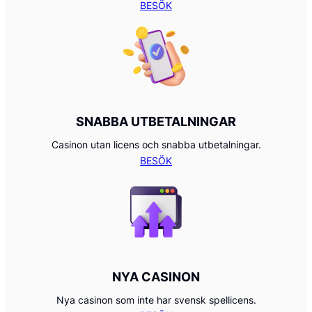
BESÖK
SNABBA UTBETALNINGAR
Casinon utan licens och snabba utbetalningar.
BESÖK
NYA CASINON
Nya casinon som inte har svensk spellicens.