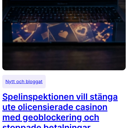
Nytt och bloggat
Spelinspektionen vill stänga
ute olicensierade casinon
med geoblockering och
stoppade betalningar