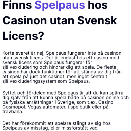
Finns
Spelpaus
hos
Casinon utan Svensk
Licens?
Korta svaret är nej, Spelpaus fungerar inte på casinon
utan svensk licens. Det är endast hos ett casino med
svensk licens som Spelpaus fungerar för
självexkludering och hindrar dig att spela. De flesta
casinon har dock funktioner för att stänga av dig från
att spela på just det casinot, men inget centralt
självexkluderingssystem som Spelpaus.
Syftet och fördelen med Spelpaus är att du kan spärra
dig själv från att kunna spela både på casinon online och
på fysiska anrättningar i Sverige, som t.ex. Casino
Cosmopol, Vegas automater, i spelbutik eller på
travbana.
Det har förekommit att spelare stängt av sig hos
Spelpaus av misstag, eller missförstått vad