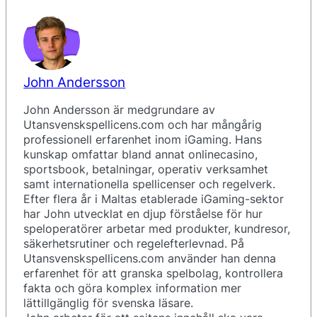
John Andersson
John Andersson är medgrundare av
Utansvenskspellicens.com och har mångårig
professionell erfarenhet inom iGaming. Hans
kunskap omfattar bland annat onlinecasino,
sportsbook, betalningar, operativ verksamhet
samt internationella spellicenser och regelverk.
Efter flera år i Maltas etablerade iGaming-sektor
har John utvecklat en djup förståelse för hur
speloperatörer arbetar med produkter, kundresor,
säkerhetsrutiner och regelefterlevnad. På
Utansvenskspellicens.com använder han denna
erfarenhet för att granska spelbolag, kontrollera
fakta och göra komplex information mer
lättillgänglig för svenska läsare.