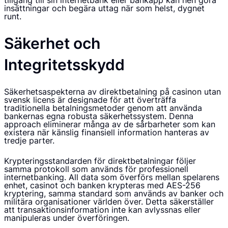
tillgång till sin internetbank eller bankapp kan hen göra
insättningar och begära uttag när som helst, dygnet
runt.
Säkerhet och
Integritetsskydd
Säkerhetsaspekterna av direktbetalning på casinon utan
svensk licens är designade för att överträffa
traditionella betalningsmetoder genom att använda
bankernas egna robusta säkerhetssystem. Denna
approach eliminerar många av de sårbarheter som kan
existera när känslig finansiell information hanteras av
tredje parter.
Krypteringsstandarden för direktbetalningar följer
samma protokoll som används för professionell
internetbanking. All data som överförs mellan spelarens
enhet, casinot och banken krypteras med AES-256
kryptering, samma standard som används av banker och
militära organisationer världen över. Detta säkerställer
att transaktionsinformation inte kan avlyssnas eller
manipuleras under överföringen.