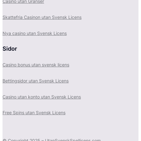
Casino utan Gränser
Skattefria Casinon utan Svensk Licens
Nya casino utan Svensk Licens
Sidor
Casino bonus utan svensk licens
Bettingsidor utan Svensk Licens
Casino utan konto utan Svensk Licens
Free Spins utan Svensk Licens
© Copyright 2025 – UtanSvenskSpellicens.com