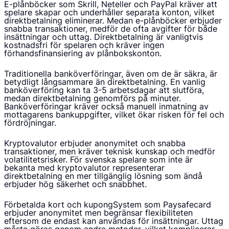
E-plånböcker som Skrill, Neteller och PayPal kräver att
spelare skapar och underhåller separata konton, vilket
direktbetalning eliminerar. Medan e-plånböcker erbjuder
snabba transaktioner, medför de ofta avgifter för både
insättningar och uttag. Direktbetalning är vanligtvis
kostnadsfri för spelaren och kräver ingen
förhandsfinansiering av plånbokskonton.
Traditionella banköverföringar, även om de är säkra, är
betydligt långsammare än direktbetalning. En vanlig
banköverföring kan ta 3-5 arbetsdagar att slutföra,
medan direktbetalning genomförs på minuter.
Banköverföringar kräver också manuell inmatning av
mottagarens bankuppgifter, vilket ökar risken för fel och
fördröjningar.
Kryptovalutor erbjuder anonymitet och snabba
transaktioner, men kräver teknisk kunskap och medför
volatilitetsrisker. För svenska spelare som inte är
bekanta med kryptovalutor representerar
direktbetalning en mer tillgänglig lösning som ändå
erbjuder hög säkerhet och snabbhet.
Förbetalda kort och kupongSystem som Paysafecard
erbjuder anonymitet men begränsar flexibiliteten
eftersom de endast kan användas för insättningar. Uttag