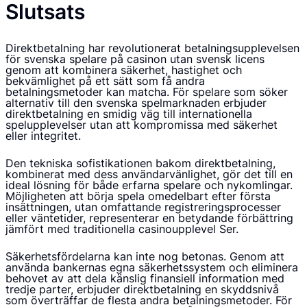
Slutsats
Direktbetalning har revolutionerat betalningsupplevelsen
för svenska spelare på casinon utan svensk licens
genom att kombinera säkerhet, hastighet och
bekvämlighet på ett sätt som få andra
betalningsmetoder kan matcha. För spelare som söker
alternativ till den svenska spelmarknaden erbjuder
direktbetalning en smidig väg till internationella
spelupplevelser utan att kompromissa med säkerhet
eller integritet.
Den tekniska sofistikationen bakom direktbetalning,
kombinerat med dess användarvänlighet, gör det till en
ideal lösning för både erfarna spelare och nykomlingar.
Möjligheten att börja spela omedelbart efter första
insättningen, utan omfattande registreringsprocesser
eller väntetider, representerar en betydande förbättring
jämfört med traditionella casinoupplevel Ser.
Säkerhetsfördelarna kan inte nog betonas. Genom att
använda bankernas egna säkerhetssystem och eliminera
behovet av att dela känslig finansiell information med
tredje parter, erbjuder direktbetalning en skyddsnivå
som överträffar de flesta andra betalningsmetoder. För