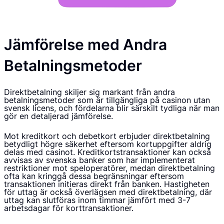
Jämförelse med Andra
Betalningsmetoder
Direktbetalning skiljer sig markant från andra
betalningsmetoder som är tillgängliga på casinon utan
svensk licens, och fördelarna blir särskilt tydliga när man
gör en detaljerad jämförelse.
Mot kreditkort och debetkort erbjuder direktbetalning
betydligt högre säkerhet eftersom kortuppgifter aldrig
delas med casinot. Kreditkortstransaktioner kan också
avvisas av svenska banker som har implementerat
restriktioner mot speloperatörer, medan direktbetalning
ofta kan kringgå dessa begränsningar eftersom
transaktionen initieras direkt från banken. Hastigheten
för uttag är också överlägsen med direktbetalning, där
uttag kan slutföras inom timmar jämfört med 3-7
arbetsdagar för korttransaktioner.