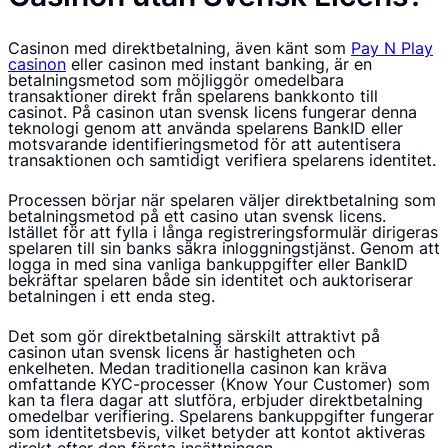
Casinon med direktbetalning, även känt som
Pay N Play
casinon
eller casinon med instant banking, är en
betalningsmetod som möjliggör omedelbara
transaktioner direkt från spelarens bankkonto till
casinot. På casinon utan svensk licens fungerar denna
teknologi genom att använda spelarens BankID eller
motsvarande identifieringsmetod för att autentisera
transaktionen och samtidigt verifiera spelarens identitet.
Processen börjar när spelaren väljer direktbetalning som
betalningsmetod på ett casino utan svensk licens.
Istället för att fylla i långa registreringsformulär dirigeras
spelaren till sin banks säkra inloggningstjänst. Genom att
logga in med sina vanliga bankuppgifter eller BankID
bekräftar spelaren både sin identitet och auktoriserar
betalningen i ett enda steg.
Det som gör direktbetalning särskilt attraktivt på
casinon utan svensk licens är hastigheten och
enkelheten. Medan traditionella casinon kan kräva
omfattande KYC-processer (Know Your Customer) som
kan ta flera dagar att slutföra, erbjuder direktbetalning
omedelbar verifiering. Spelarens bankuppgifter fungerar
som identitetsbevis, vilket betyder att kontot aktiveras