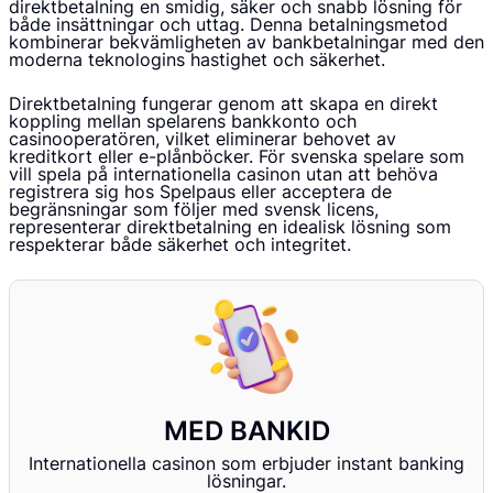
direktbetalning en smidig, säker och snabb lösning för
både insättningar och uttag. Denna betalningsmetod
kombinerar bekvämligheten av bankbetalningar med den
moderna teknologins hastighet och säkerhet.
Direktbetalning fungerar genom att skapa en direkt
koppling mellan spelarens bankkonto och
casinooperatören, vilket eliminerar behovet av
kreditkort eller e-plånböcker. För svenska spelare som
vill spela på internationella casinon utan att behöva
registrera sig hos Spelpaus eller acceptera de
begränsningar som följer med svensk licens,
representerar direktbetalning en idealisk lösning som
respekterar både säkerhet och integritet.
MED BANKID
Internationella casinon som erbjuder instant banking
lösningar.