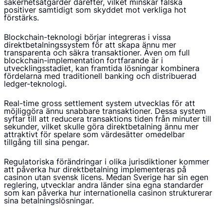
säkerhetsåtgärder därefter, vilket minskar falska
positiver samtidigt som skyddet mot verkliga hot
förstärks.
Blockchain-teknologi börjar integreras i vissa
direktbetalningssystem för att skapa ännu mer
transparenta och säkra transaktioner. Även om full
blockchain-implementation fortfarande är i
utvecklingsstadiet, kan framtida lösningar kombinera
fördelarna med traditionell banking och distribuerad
ledger-teknologi.
Real-time gross settlement system utvecklas för att
möjliggöra ännu snabbare transaktioner. Dessa system
syftar till att reducera transaktions tiden från minuter till
sekunder, vilket skulle göra direktbetalning ännu mer
attraktivt för spelare som värdesätter omedelbar
tillgång till sina pengar.
Regulatoriska förändringar i olika jurisdiktioner kommer
att påverka hur direktbetalning implementeras på
casinon utan svensk licens. Medan Sverige har sin egen
reglering, utvecklar andra länder sina egna standarder
som kan påverka hur internationella casinon strukturerar
sina betalningslösningar.