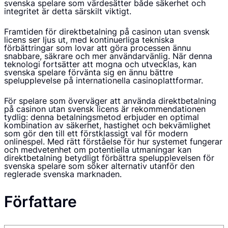
svenska spelare som värdesätter både säkerhet och
integritet är detta särskilt viktigt.
Framtiden för direktbetalning på casinon utan svensk
licens ser ljus ut, med kontinuerliga tekniska
förbättringar som lovar att göra processen ännu
snabbare, säkrare och mer användarvänlig. När denna
teknologi fortsätter att mogna och utvecklas, kan
svenska spelare förvänta sig en ännu bättre
spelupplevelse på internationella casinoplattformar.
För spelare som överväger att använda direktbetalning
på casinon utan svensk licens är rekommendationen
tydlig: denna betalningsmetod erbjuder en optimal
kombination av säkerhet, hastighet och bekvämlighet
som gör den till ett förstklassigt val för modern
onlinespel. Med rätt förståelse för hur systemet fungerar
och medvetenhet om potentiella utmaningar kan
direktbetalning betydligt förbättra spelupplevelsen för
svenska spelare som söker alternativ utanför den
reglerade svenska marknaden.
Författare