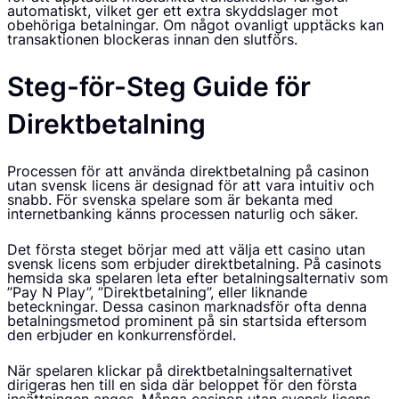
automatiskt, vilket ger ett extra skyddslager mot
obehöriga betalningar. Om något ovanligt upptäcks kan
transaktionen blockeras innan den slutförs.
Steg-för-Steg Guide för
Direktbetalning
Processen för att använda direktbetalning på casinon
utan svensk licens är designad för att vara intuitiv och
snabb. För svenska spelare som är bekanta med
internetbanking känns processen naturlig och säker.
Det första steget börjar med att välja ett casino utan
svensk licens som erbjuder direktbetalning. På casinots
hemsida ska spelaren leta efter betalningsalternativ som
”Pay N Play”, ”Direktbetalning”, eller liknande
beteckningar. Dessa casinon marknadsför ofta denna
betalningsmetod prominent på sin startsida eftersom
den erbjuder en konkurrensfördel.
När spelaren klickar på direktbetalningsalternativet
dirigeras hen till en sida där beloppet för den första