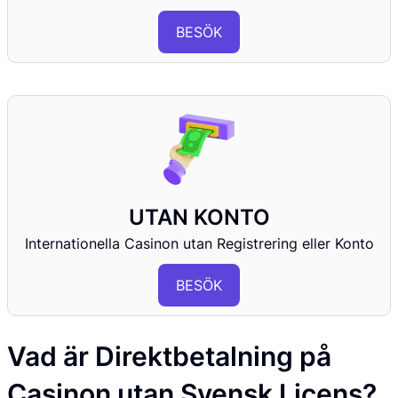
BESÖK
UTAN KONTO
Internationella Casinon utan Registrering eller Konto
BESÖK
Vad är Direktbetalning på
Casinon utan Svensk Licens?