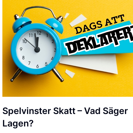
Spelvinster Skatt – Vad Säger
Lagen?