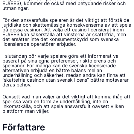
EU/EES), kommer de också med betydande risker och
utmaningar.
För den ansvarsfulla spelaren är det viktigt att förstå de
juridiska och skattemässiga konsekvenserna av att spela
på dessa casinon. Att välja ett casino licensierat inom
EU/EES kan säkerställa att vinsterna är skattefria, men
det ersätter inte det konsumentskydd som svenska
licensierade operatörer erbjuder.
I slutändan bör varje spelare göra ett informerat val
baserat på sina egna preferenser, risktolerens och
spelvanor. För många kan de svenska licensierade
alternativen erbjuda en bättre balans mellan
underhållning och säkerhet, medan andra kan finna att
”skattefria casinon utan svensk licens” bättre motsvarar
deras behov.
Oavsett vad man väljer är det viktigt att komma ihåg att
spel ska vara en form av underhållning, inte en
inkomstkälla, och att spela ansvarsfullt oavsett vilken
plattform man väljer.
Författare