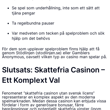
Se spel som underhållning, inte som ett sätt att
tjäna pengar
Ta regelbundna pauser
Var medveten om tecken på spelproblem och sök
hjälp om det behövs
För dem som upplever spelproblem finns hjälp att få
genom Stödlinjen (stodlinjen.se) eller Gamblers
Anonymous, oavsett vilken typ av casino man spelar på.
Slutsats: Skattefria Casinon –
Ett Komplext Val
Fenomenet ”skattefria casinon utan svensk licens”
representerar en komplex aspekt av den moderna
spelmarknaden. Medan dessa casinon kan erbjuda vissa
fördelar i form av generösare bonusar, färre
begränsningar och potentiellt skattefria vinster (inom