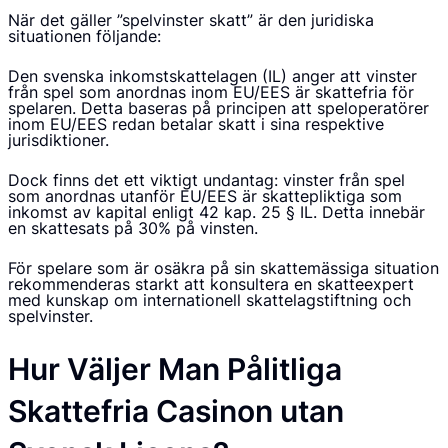
När det gäller ”spelvinster skatt” är den juridiska
situationen följande:
Den svenska inkomstskattelagen (IL) anger att vinster
från spel som anordnas inom EU/EES är skattefria för
spelaren. Detta baseras på principen att speloperatörer
inom EU/EES redan betalar skatt i sina respektive
jurisdiktioner.
Dock finns det ett viktigt undantag: vinster från spel
som anordnas utanför EU/EES är skattepliktiga som
inkomst av kapital enligt 42 kap. 25 § IL. Detta innebär
en skattesats på 30% på vinsten.
För spelare som är osäkra på sin skattemässiga situation
rekommenderas starkt att konsultera en skatteexpert
med kunskap om internationell skattelagstiftning och
spelvinster.
Hur Väljer Man Pålitliga
Skattefria Casinon utan