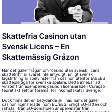
Skattefria Casinon utan
Svensk Licens – En
Skattemässig Gråzon
När det gäller frågan om ”casino utan svensk licens
skattefritt” är svaret inte entydigt. Enligt svensk
lagstiftning är spelvinster från casinon utanför EU/EES
skattepliktiga för svenska spelare. Detta innebär att
vinster från exempelvis casinon licensierade i Curaçao
teoretiskt sett är föremål för inkomstskatt i Sverige.
Dock finns det en betydande skillnad när det gäller
casinon licensierade inom EU/EES. Enligt EU-rätten och
rättsfall från EU-domstolen är spelvinster från