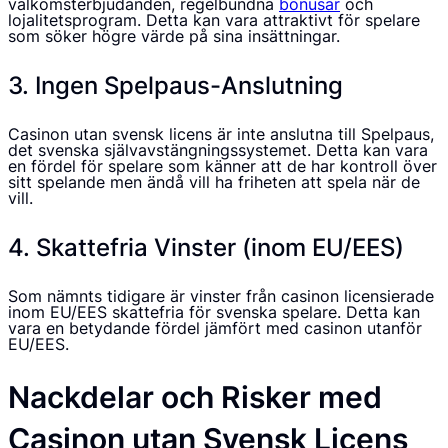
välkomsterbjudanden, regelbundna
bonusar
och
lojalitetsprogram. Detta kan vara attraktivt för spelare
som söker högre värde på sina insättningar.
3. Ingen Spelpaus-Anslutning
Casinon utan svensk licens är inte anslutna till Spelpaus,
det svenska självavstängningssystemet. Detta kan vara
en fördel för spelare som känner att de har kontroll över
sitt spelande men ändå vill ha friheten att spela när de
vill.
4. Skattefria Vinster (inom EU/EES)
Som nämnts tidigare är vinster från casinon licensierade
inom EU/EES skattefria för svenska spelare. Detta kan
vara en betydande fördel jämfört med casinon utanför
EU/EES.
Nackdelar och Risker med
Casinon utan Svensk Licens