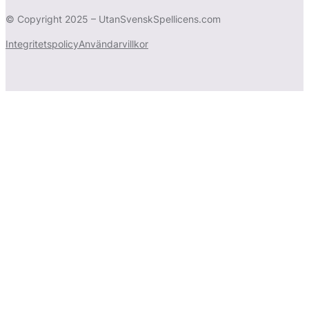
© Copyright 2025 – UtanSvenskSpellicens.com
Integritetspolicy
Användarvillkor