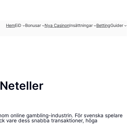
Hem
EiD
Bonusar
Nya Casinon
Insättningar
Betting
Guider
Neteller
nom online gambling-industrin. För svenska spelare
tack vare dess snabba transaktioner, höga