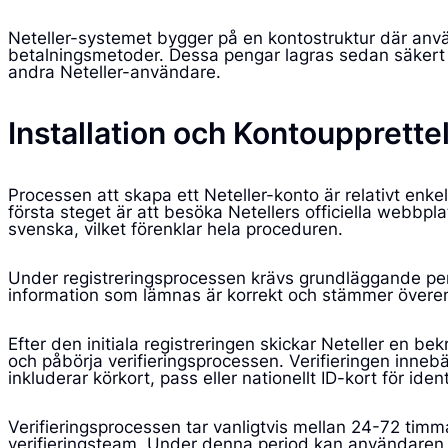
Neteller-systemet bygger på en kontostruktur där anvä
betalningsmetoder. Dessa pengar lagras sedan säkert i 
andra Neteller-användare.
Installation och Kontoupprette
Processen att skapa ett Neteller-konto är relativt enk
första steget är att besöka Netellers officiella webbp
svenska, vilket förenklar hela proceduren.
Under registreringsprocessen krävs grundläggande pers
information som lämnas är korrekt och stämmer överens m
Efter den initiala registreringen skickar Neteller en b
och påbörja verifieringsprocessen. Verifieringen inn
inkluderar körkort, pass eller nationellt ID-kort för ide
Verifieringsprocessen tar vanligtvis mellan 24-72 tim
verifieringsteam. Under denna period kan användaren 