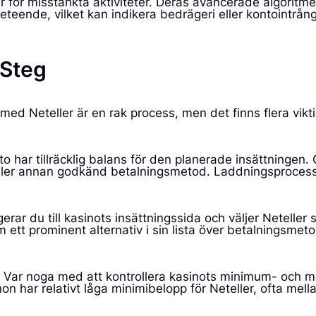
er för misstänkta aktiviteter. Deras avancerade algoritm
nde, vilket kan indikera bedrägeri eller kontointrång. I 
 Steg
med Neteller är en rak process, men det finns flera viktig
onto har tillräcklig balans för den planerade insättningen
ller annan godkänd betalningsmetod. Laddningsprocessen 
vigerar du till kasinots insättningssida och väljer Netel
ett prominent alternativ i sin lista över betalningsmetod
in. Var noga med att kontrollera kasinots minimum- och 
non har relativt låga minimibelopp för Neteller, ofta 