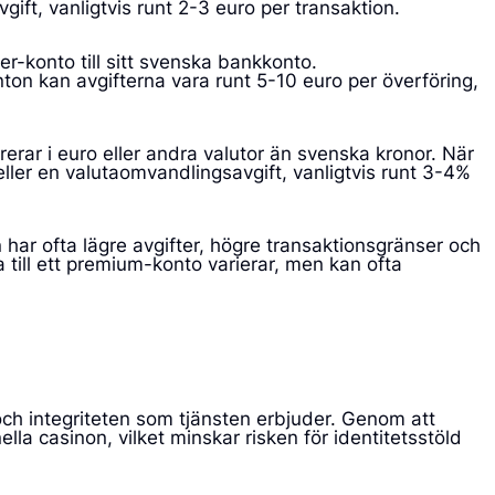
ift, vanligtvis runt 2-3 euro per transaktion.
r-konto till sitt svenska bankkonto.
on kan avgifterna vara runt 5-10 euro per överföring,
ar i euro eller andra valutor än svenska kronor. När
eller en valutaomvandlingsavgift, vanligtvis runt 3-4%
ar ofta lägre avgifter, högre transaktionsgränser och
 till ett premium-konto varierar, men kan ofta
ch integriteten som tjänsten erbjuder. Genom att
a casinon, vilket minskar risken för identitetsstöld