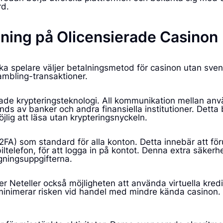
rd.
ning på Olicensierade Casinon
a spelare väljer betalningsmetod för casinon utan svens
gambling-transaktioner.
rade krypteringsteknologi. All kommunikation mellan an
 av banker och andra finansiella institutioner. Detta
lig att läsa utan krypteringsnyckeln.
(2FA) som standard för alla konton. Detta innebär att f
iltelefon, för att logga in på kontot. Denna extra säkerh
ggningsuppgifterna.
 Neteller också möjligheten att använda virtuella kreditk
 minimerar risken vid handel med mindre kända casinon. 