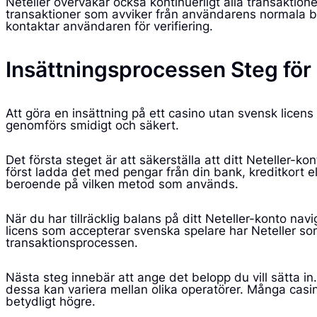
Neteller övervakar också kontinuerligt alla transaktion
transaktioner som avviker från användarens normala betee
kontaktar användaren för verifiering.
Insättningsprocessen Steg för
Att göra en insättning på ett casino utan svensk licens 
genomförs smidigt och säkert.
Det första steget är att säkerställa att ditt Neteller-k
först ladda det med pengar från din bank, kreditkort e
beroende på vilken metod som används.
När du har tillräcklig balans på ditt Neteller-konto na
licens som accepterar svenska spelare har Neteller som 
transaktionsprocessen.
Nästa steg innebär att ange det belopp du vill sätta 
dessa kan variera mellan olika operatörer. Många casi
betydligt högre.