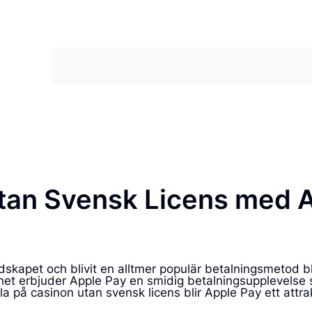
tan Svensk Licens med 
ndskapet och blivit en alltmer populär betalningsmetod 
et erbjuder Apple Pay en smidig betalningsupplevelse s
ela på casinon utan svensk licens blir Apple Pay ett att