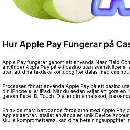
Hur Apple Pay Fungerar på Ca
Apple Pay fungerar genom att använda Near Field Comm
använder Apple Pay på ett casino utan svensk licens, s
utan att dina faktiska kortuppgifter delas med casinot.
Processen för att använda Apple Pay på ett casino utan 
din iPhone eller iPad. När du sedan väljer att göra e
genom Face ID, Touch ID eller din enhetskod, beroend
En av de mest betydande fördelarna med Apple Pay på c
Apples servrar. Istället används en unik Device Accou
skulle komprometteras, kan dina betalningsuppgifter i