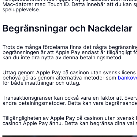
Mac-datorer med Touch ID. Detta innebär att du kan s
spelupplevelse.
Begränsningar och Nackdelar
Trots de många fördelarna finns det några begränsni
begränsningen är att Apple Pay endast är tillgängligt
kan du inte dra nytta av denna betalningsmetod.
Uttag genom Apple Pay på casinon utan svensk licens är
behöva göras genom alternativa metoder som
banköve
för både insättningar och uttag.
Transaktionsgränser kan också vara en faktor att över
andra betalningsmetoder. Detta kan vara begränsande fö
Tillgängligheten av Apple Pay på casinon utan svensk l
casinon Apple Pay ännu. Detta kan begränsa dina val 