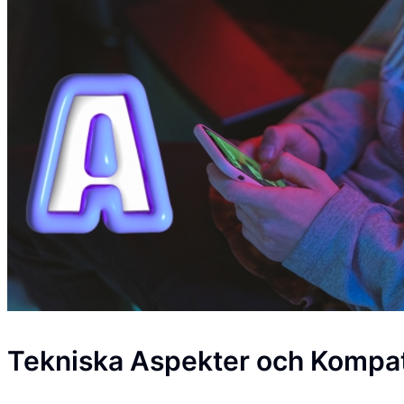
Tekniska Aspekter och Kompati