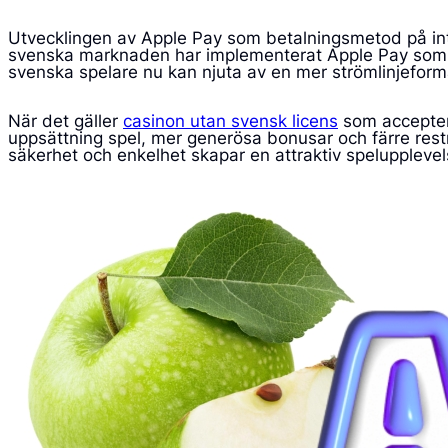
Utvecklingen av Apple Pay som betalningsmetod på inte
svenska marknaden har implementerat Apple Pay som en s
svenska spelare nu kan njuta av en mer strömlinjeform
När det gäller
casinon utan svensk licens
som acceptera
uppsättning spel, mer generösa bonusar och färre res
säkerhet och enkelhet skapar en attraktiv speluppleve