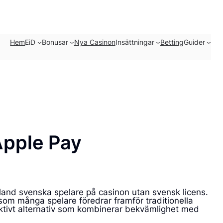
Hem
EiD
Bonusar
Nya Casinon
Insättningar
Betting
Guider
Apple Pay
bland svenska spelare på casinon utan svensk licens.
om många spelare föredrar framför traditionella
raktivt alternativ som kombinerar bekvämlighet med