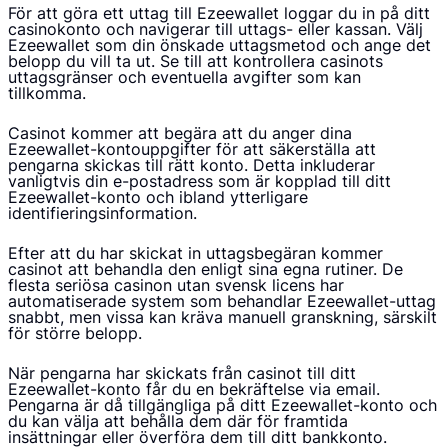
För att göra ett uttag till Ezeewallet loggar du in på ditt
casinokonto och navigerar till uttags- eller kassan. Välj
Ezeewallet som din önskade uttagsmetod och ange det
belopp du vill ta ut. Se till att kontrollera casinots
uttagsgränser och eventuella avgifter som kan
tillkomma.
Casinot kommer att begära att du anger dina
Ezeewallet-kontouppgifter för att säkerställa att
pengarna skickas till rätt konto. Detta inkluderar
vanligtvis din e-postadress som är kopplad till ditt
Ezeewallet-konto och ibland ytterligare
identifieringsinformation.
Efter att du har skickat in uttagsbegäran kommer
casinot att behandla den enligt sina egna rutiner. De
flesta seriösa casinon utan svensk licens har
automatiserade system som behandlar Ezeewallet-uttag
snabbt, men vissa kan kräva manuell granskning, särskilt
för större belopp.
När pengarna har skickats från casinot till ditt
Ezeewallet-konto får du en bekräftelse via email.
Pengarna är då tillgängliga på ditt Ezeewallet-konto och
du kan välja att behålla dem där för framtida
insättningar eller överföra dem till ditt bankkonto.