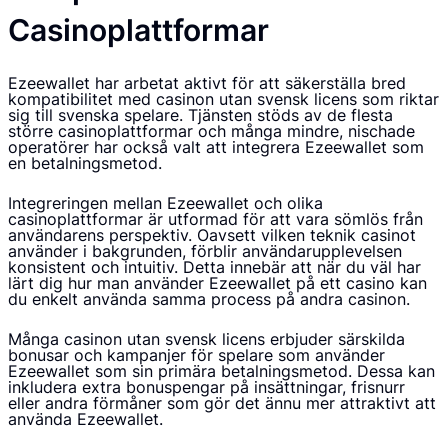
Casinoplattformar
Ezeewallet har arbetat aktivt för att säkerställa bred
kompatibilitet med casinon utan svensk licens som riktar
sig till svenska spelare. Tjänsten stöds av de flesta
större casinoplattformar och många mindre, nischade
operatörer har också valt att integrera Ezeewallet som
en betalningsmetod.
Integreringen mellan Ezeewallet och olika
casinoplattformar är utformad för att vara sömlös från
användarens perspektiv. Oavsett vilken teknik casinot
använder i bakgrunden, förblir användarupplevelsen
konsistent och intuitiv. Detta innebär att när du väl har
lärt dig hur man använder Ezeewallet på ett casino kan
du enkelt använda samma process på andra casinon.
Många casinon utan svensk licens erbjuder särskilda
bonusar och kampanjer för spelare som använder
Ezeewallet som sin primära betalningsmetod. Dessa kan
inkludera extra bonuspengar på insättningar, frisnurr
eller andra förmåner som gör det ännu mer attraktivt att
använda Ezeewallet.