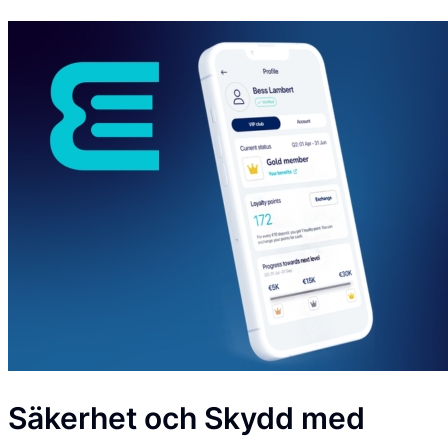
Säkerhet och Skydd med