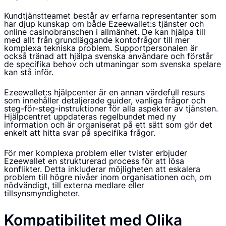
Kundtjänstteamet består av erfarna representanter som
har djup kunskap om både Ezeewallet:s tjänster och
online casinobranschen i allmänhet. De kan hjälpa till
med allt från grundläggande kontofrågor till mer
komplexa tekniska problem. Supportpersonalen är
också tränad att hjälpa svenska användare och förstår
de specifika behov och utmaningar som svenska spelare
kan stå inför.
Ezeewallet:s hjälpcenter är en annan värdefull resurs
som innehåller detaljerade guider, vanliga frågor och
steg-för-steg-instruktioner för alla aspekter av tjänsten.
Hjälpcentret uppdateras regelbundet med ny
information och är organiserat på ett sätt som gör det
enkelt att hitta svar på specifika frågor.
För mer komplexa problem eller tvister erbjuder
Ezeewallet en strukturerad process för att lösa
konflikter. Detta inkluderar möjligheten att eskalera
problem till högre nivåer inom organisationen och, om
nödvändigt, till externa medlare eller
tillsynsmyndigheter.
Kompatibilitet med Olika