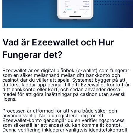
Vad är Ezeewallet och Hur
Fungerar det?
Ezeewallet är en digital plånbok (e-wallet) som fungerar
som en säker mellanhand mellan ditt bankkonto och
casinot där du väljer att spela. Systemet bygger på att
du först laddar upp pengar till ditt Ezeewallet-konto från
ditt bankkonto eller kort, och sedan använder dessa
medel för att göra insättningar på casinon utan svensk
licens.
Processen är utformad för att vara både säker och
användarvänlig. När du registrerar dig för ett
Ezeewallet-konto genomgår du en verifieringsprocess
som säkerställer att endast du kan komma åt kontot.
Denna verifiering inkluderar vanligtvis identitetskontroll