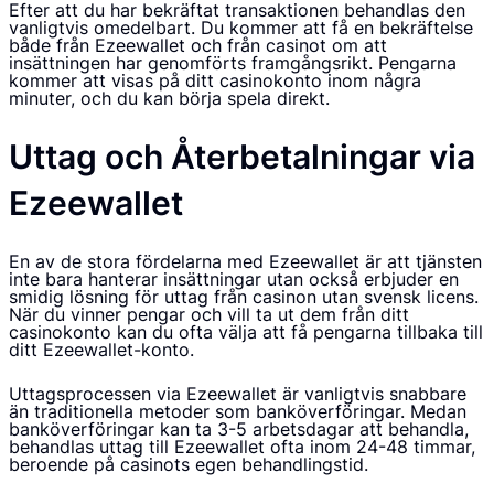
Efter att du har bekräftat transaktionen behandlas den
vanligtvis omedelbart. Du kommer att få en bekräftelse
både från Ezeewallet och från casinot om att
insättningen har genomförts framgångsrikt. Pengarna
kommer att visas på ditt casinokonto inom några
minuter, och du kan börja spela direkt.
Uttag och Återbetalningar via
Ezeewallet
En av de stora fördelarna med Ezeewallet är att tjänsten
inte bara hanterar insättningar utan också erbjuder en
smidig lösning för uttag från casinon utan svensk licens.
När du vinner pengar och vill ta ut dem från ditt
casinokonto kan du ofta välja att få pengarna tillbaka till
ditt Ezeewallet-konto.
Uttagsprocessen via Ezeewallet är vanligtvis snabbare
än traditionella metoder som banköverföringar. Medan
banköverföringar kan ta 3-5 arbetsdagar att behandla,
behandlas uttag till Ezeewallet ofta inom 24-48 timmar,
beroende på casinots egen behandlingstid.