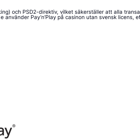
) och PSD2-direktiv, vilket säkerställer att alla transa
de använder Pay’n’Play på casinon utan svensk licens, 