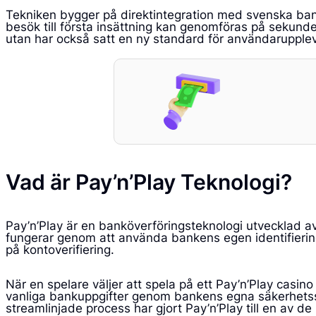
Tekniken bygger på direktintegration med svenska banke
besök till första insättning kan genomföras på sekunde
utan har också satt en ny standard för användarupple
Vad är Pay’n’Play Teknologi?
Pay’n’Play är en banköverföringsteknologi utvecklad a
fungerar genom att använda bankens egen identifiering
på kontoverifiering.
När en spelare väljer att spela på ett Pay’n’Play casin
vanliga bankuppgifter genom bankens egna säkerhetss
streamlinjade process har gjort Pay’n’Play till en av 