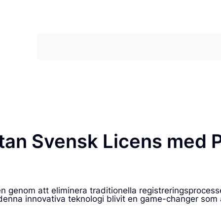
tan Svensk Licens med P
en genom att eliminera traditionella registreringsproce
r denna innovativa teknologi blivit en game-changer som