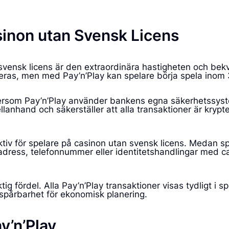
sinon utan Svensk Licens
vensk licens är den extraordinära hastigheten och bekvä
luderas, men med Pay’n’Play kan spelare börja spela inom
rsom Pay’n’Play använder bankens egna säkerhetssystem 
lanhand och säkerställer att alla transaktioner är kry
ktiv för spelare på casinon utan svensk licens. Medan sp
adress, telefonnummer eller identitetshandlingar med c
ig fördel. Alla Pay’n’Play transaktioner visas tydligt i
ll spårbarhet för ekonomisk planering.
y’n’Play