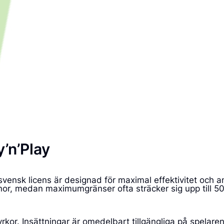
’n’Play
vensk licens är designad för maximal effektivitet och 
onor, medan maximumgränser ofta sträcker sig upp till 5
rkor. Insättningar är omedelbart tillgängliga på spelaren