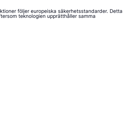
ktioner följer europeiska säkerhetsstandarder. Detta
eftersom teknologien upprätthåller samma