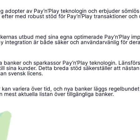
ig adopter av Pay’n’Play teknologin och erbjuder sömlös
efter med robust stöd för Pay’n’Play transaktioner oc
ernas utbud med sina egna optimerade Pay’n’Play impl
lay integration är både säker och användarvänlig för der
 banker och sparkassor Pay’n’Play teknologin. Länsför
ill sina kunder. Detta breda stöd säkerställer att nästa
an svensk licens.
y kan variera över tid, och nya banker läggs regelbundet
n mest aktuella listan över tillgängliga banker.