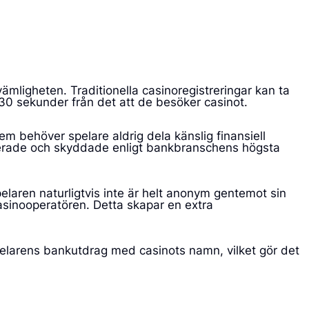
mligheten. Traditionella casinoregistreringar kan ta
 30 sekunder från det att de besöker casinot.
behöver spelare aldrig dela känslig finansiell
pterade och skyddade enligt bankbranschens högsta
elaren naturligtvis inte är helt anonym gentemot sin
asinooperatören. Detta skapar en extra
 spelarens bankutdrag med casinots namn, vilket gör det