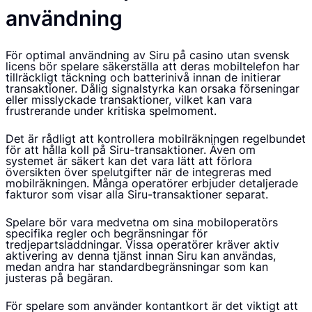
användning
För optimal användning av Siru på casino utan svensk
licens bör spelare säkerställa att deras mobiltelefon har
tillräckligt täckning och batterinivå innan de initierar
transaktioner. Dålig signalstyrka kan orsaka förseningar
eller misslyckade transaktioner, vilket kan vara
frustrerande under kritiska spelmoment.
Det är rådligt att kontrollera mobilräkningen regelbundet
för att hålla koll på Siru-transaktioner. Även om
systemet är säkert kan det vara lätt att förlora
översikten över spelutgifter när de integreras med
mobilräkningen. Många operatörer erbjuder detaljerade
fakturor som visar alla Siru-transaktioner separat.
Spelare bör vara medvetna om sina mobiloperatörs
specifika regler och begränsningar för
tredjepartsladdningar. Vissa operatörer kräver aktiv
aktivering av denna tjänst innan Siru kan användas,
medan andra har standardbegränsningar som kan
justeras på begäran.
För spelare som använder kontantkort är det viktigt att