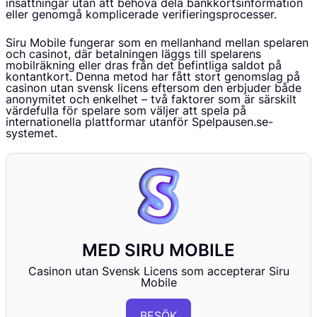
insättningar utan att behöva dela bankkortsinformation
eller genomgå komplicerade verifieringsprocesser.
Siru Mobile fungerar som en mellanhand mellan spelaren
och casinot, där betalningen läggs till spelarens
mobilräkning eller dras från det befintliga saldot på
kontantkort. Denna metod har fått stort genomslag på
casinon utan svensk licens eftersom den erbjuder både
anonymitet och enkelhet – två faktorer som är särskilt
värdefulla för spelare som väljer att spela på
internationella plattformar utanför Spelpausen.se-
systemet.
MED SIRU MOBILE
Casinon utan Svensk Licens som accepterar Siru
Mobile
BESÖK