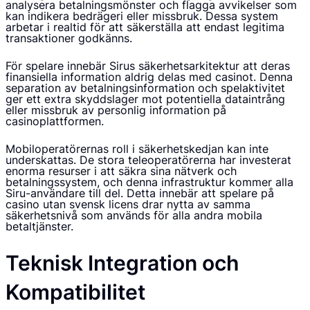
analysera betalningsmönster och flagga avvikelser som
kan indikera bedrägeri eller missbruk. Dessa system
arbetar i realtid för att säkerställa att endast legitima
transaktioner godkänns.
För spelare innebär Sirus säkerhetsarkitektur att deras
finansiella information aldrig delas med casinot. Denna
separation av betalningsinformation och spelaktivitet
ger ett extra skyddslager mot potentiella dataintrång
eller missbruk av personlig information på
casinoplattformen.
Mobiloperatörernas roll i säkerhetskedjan kan inte
underskattas. De stora teleoperatörerna har investerat
enorma resurser i att säkra sina nätverk och
betalningssystem, och denna infrastruktur kommer alla
Siru-användare till del. Detta innebär att spelare på
casino utan svensk licens drar nytta av samma
säkerhetsnivå som används för alla andra mobila
betaltjänster.
Teknisk Integration och
Kompatibilitet