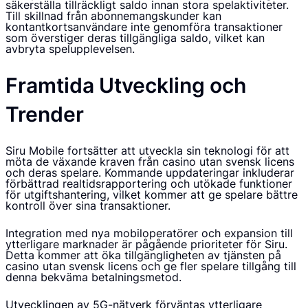
säkerställa tillräckligt saldo innan stora spelaktiviteter.
Till skillnad från abonnemangskunder kan
kontantkortsanvändare inte genomföra transaktioner
som överstiger deras tillgängliga saldo, vilket kan
avbryta spelupplevelsen.
Framtida Utveckling och
Trender
Siru Mobile fortsätter att utveckla sin teknologi för att
möta de växande kraven från casino utan svensk licens
och deras spelare. Kommande uppdateringar inkluderar
förbättrad realtidsrapportering och utökade funktioner
för utgiftshantering, vilket kommer att ge spelare bättre
kontroll över sina transaktioner.
Integration med nya mobiloperatörer och expansion till
ytterligare marknader är pågående prioriteter för Siru.
Detta kommer att öka tillgängligheten av tjänsten på
casino utan svensk licens och ge fler spelare tillgång till
denna bekväma betalningsmetod.
Utvecklingen av 5G-nätverk förväntas ytterligare