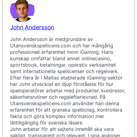
John Andersson
John Andersson är medgrundare av
Utansvenskspellicens.com och har mångårig
professionell erfarenhet inom iGaming. Hans
kunskap omfattar bland annat onlinecasino,
sportsbook, betalningar, operativ verksamhet
samt internationella spellicenser och regelverk.
Efter flera år i Maltas etablerade iGaming-sektor
har John utvecklat en djup förståelse för hur
speloperatörer arbetar med produkter, kundresor,
säkerhetsrutiner och regelefterlevnad. På
Utansvenskspellicens.com använder han denna
erfarenhet för att granska spelbolag, kontrollera
fakta och göra komplex information mer
lättillgänglig för svenska läsare.
John arbetar för att sajtens innehåll ska vara
sakligt, transparent och relevant. I sina analyser