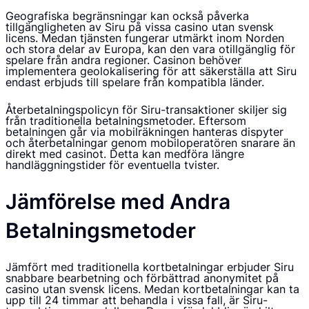
Geografiska begränsningar kan också påverka
tillgängligheten av Siru på vissa casino utan svensk
licens. Medan tjänsten fungerar utmärkt inom Norden
och stora delar av Europa, kan den vara otillgänglig för
spelare från andra regioner. Casinon behöver
implementera geolokalisering för att säkerställa att Siru
endast erbjuds till spelare från kompatibla länder.
Återbetalningspolicyn för Siru-transaktioner skiljer sig
från traditionella betalningsmetoder. Eftersom
betalningen går via mobilräkningen hanteras dispyter
och återbetalningar genom mobiloperatören snarare än
direkt med casinot. Detta kan medföra längre
handläggningstider för eventuella tvister.
Jämförelse med Andra
Betalningsmetoder
Jämfört med traditionella kortbetalningar erbjuder Siru
snabbare bearbetning och förbättrad anonymitet på
casino utan svensk licens. Medan kortbetalningar kan ta
upp till 24 timmar att behandla i vissa fall, är Siru-