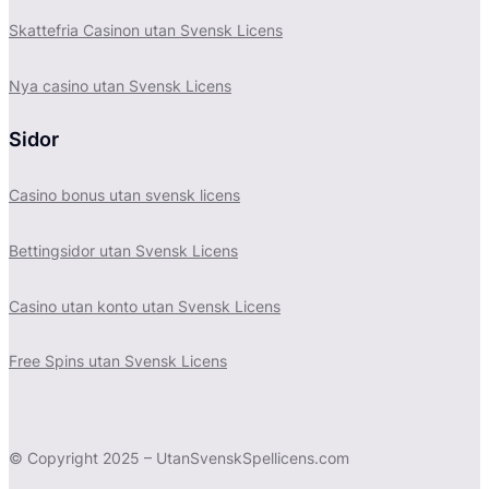
Skattefria Casinon utan Svensk Licens
Nya casino utan Svensk Licens
Sidor
Casino bonus utan svensk licens
Bettingsidor utan Svensk Licens
Casino utan konto utan Svensk Licens
Free Spins utan Svensk Licens
© Copyright 2025 – UtanSvenskSpellicens.com