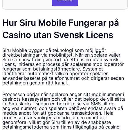
Hur Siru Mobile Fungerar på
Casino utan Svensk Licens
Siru Mobile bygger på teknologi som möjliggör
direktbetalningar via mobilnätet. När en spelare väljer
Siru som insättningsmetod på ett casino utan svensk
licens, initieras en process där spelarens mobiloperatör
fungerar som betalningsförmedlare. Systemet
identifierar automatiskt vilken operatör spelaren
använder baserat på telefonnumret och dirigerar sedan
betalningen genom rätt kanal.
Processen börjar när spelaren anger sitt mobilnummer i
casinots kassasystem och väljer det belopp de vill sätta
in. Siru skickar sedan en bekräftelse via SMS till det
angivna numret, och spelaren behöver endast svara på
meddelandet för att godkänna transaktionen. Hela
processen tar vanligtvis mindre än en minut att
genomföra, vilket gör Siru till en av de snabbaste
betalningsmetoderna som finns tillgängliga på casino