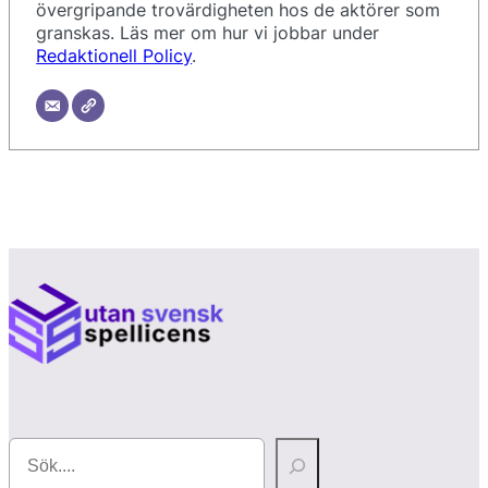
övergripande trovärdigheten hos de aktörer som
granskas. Läs mer om hur vi jobbar under
Redaktionell Policy
.
S
e
a