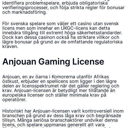
identifiera problemspelare, erbjuda obligatoriska
verifieringsprocesser, och följa strikta regler för bonusar
och marknadsföring.
För svenska spelare som väljer ett casino utan svensk
licens men som innehar en UKGC-licens kan detta
innebära tillgång till extremt höga säkerhetsstandarder.
Dock kan dessa casinon också ha striktare villkor och
lägre bonusar på grund av de omfattande regulatoriska
kraven.
Anjouan Gaming License
Anjouan, en av öarna i Komorerna utanför Afrikas
östkust, erbjuder en spellicens som ligger i den lägre
delen av licensspektrumet när det gäller reglering och
krav. Anjouan-licensen är betydligt mer tillåtande än
europeiska licenser och ställer minimala krav på
operatörer.
Historiskt har Anjouan-licensen varit kontroversiell inom
branschen på grund av dess låga krav och begränsade
tillsyn. Många seriösa branschaktörer undviker denna
licens, och spelare uppmanas generellt att vara