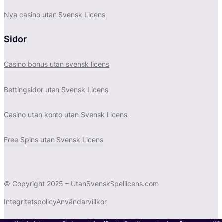
Nya casino utan Svensk Licens
Sidor
Casino bonus utan svensk licens
Bettingsidor utan Svensk Licens
Casino utan konto utan Svensk Licens
Free Spins utan Svensk Licens
© Copyright 2025 – UtanSvenskSpellicens.com
Integritetspolicy
Användarvillkor