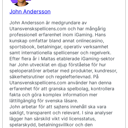
John Andersson
John Andersson är medgrundare av
Utansvenskspellicens.com och har mångårig
professionell erfarenhet inom iGaming. Hans
kunskap omfattar bland annat onlinecasino,
sportsbook, betalningar, operativ verksamhet
samt internationella spellicenser och regelverk.
Efter flera år i Maltas etablerade iGaming-sektor
har John utvecklat en djup förståelse för hur
speloperatörer arbetar med produkter, kundresor,
säkerhetsrutiner och regelefterlevnad. På
Utansvenskspellicens.com använder han denna
erfarenhet för att granska spelbolag, kontrollera
fakta och göra komplex information mer
lättillgänglig för svenska läsare.
John arbetar för att sajtens innehåll ska vara
sakligt, transparent och relevant. I sina analyser
lägger han särskild vikt vid licensstatus,
spelarskydd, betalningsvillkor och den