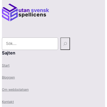
S
e
a
r
Sajten
c
h
Start
Bloggen
Om webbplatsen
Kontakt