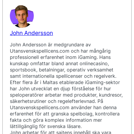
John Andersson
John Andersson är medgrundare av
Utansvenskspellicens.com och har mångårig
professionell erfarenhet inom iGaming. Hans
kunskap omfattar bland annat onlinecasino,
sportsbook, betalningar, operativ verksamhet
samt internationella spellicenser och regelverk.
Efter flera år i Maltas etablerade iGaming-sektor
har John utvecklat en djup förståelse för hur
speloperatörer arbetar med produkter, kundresor,
säkerhetsrutiner och regelefterlevnad. På
Utansvenskspellicens.com använder han denna
erfarenhet för att granska spelbolag, kontrollera
fakta och göra komplex information mer
lättillgänglig för svenska läsare.
John arbetar för att sajtens innehåll ska vara