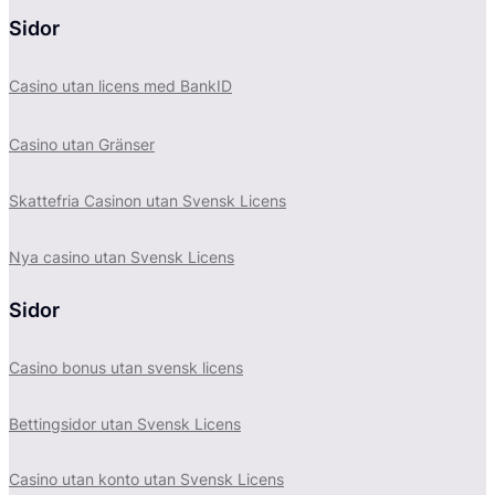
Sidor
Casino utan licens med BankID
Casino utan Gränser
Skattefria Casinon utan Svensk Licens
Nya casino utan Svensk Licens
Sidor
Casino bonus utan svensk licens
Bettingsidor utan Svensk Licens
Casino utan konto utan Svensk Licens