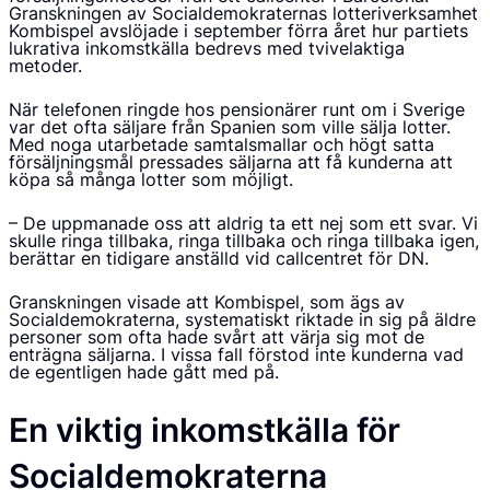
Granskningen av Socialdemokraternas lotteriverksamhet
Kombispel avslöjade i september förra året hur partiets
lukrativa inkomstkälla bedrevs med tvivelaktiga
metoder.
När telefonen ringde hos pensionärer runt om i Sverige
var det ofta säljare från Spanien som ville sälja lotter.
Med noga utarbetade samtalsmallar och högt satta
försäljningsmål pressades säljarna att få kunderna att
köpa så många lotter som möjligt.
– De uppmanade oss att aldrig ta ett nej som ett svar. Vi
skulle ringa tillbaka, ringa tillbaka och ringa tillbaka igen,
berättar en tidigare anställd vid callcentret för DN.
Granskningen visade att Kombispel, som ägs av
Socialdemokraterna, systematiskt riktade in sig på äldre
personer som ofta hade svårt att värja sig mot de
enträgna säljarna. I vissa fall förstod inte kunderna vad
de egentligen hade gått med på.
En viktig inkomstkälla för
Socialdemokraterna