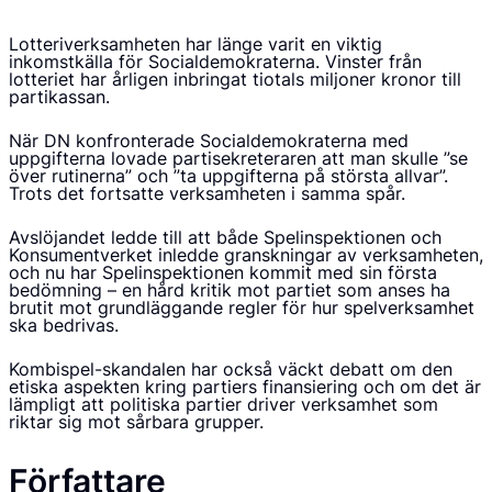
Lotteriverksamheten har länge varit en viktig
inkomstkälla för Socialdemokraterna. Vinster från
lotteriet har årligen inbringat tiotals miljoner kronor till
partikassan.
När DN konfronterade Socialdemokraterna med
uppgifterna lovade partisekreteraren att man skulle ”se
över rutinerna” och ”ta uppgifterna på största allvar”.
Trots det fortsatte verksamheten i samma spår.
Avslöjandet ledde till att både Spelinspektionen och
Konsumentverket inledde granskningar av verksamheten,
och nu har Spelinspektionen kommit med sin första
bedömning – en hård kritik mot partiet som anses ha
brutit mot grundläggande regler för hur spelverksamhet
ska bedrivas.
Kombispel-skandalen har också väckt debatt om den
etiska aspekten kring partiers finansiering och om det är
lämpligt att politiska partier driver verksamhet som
riktar sig mot sårbara grupper.
Författare