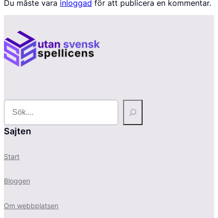
Du måste vara
inloggad
för att publicera en kommentar.
S
e
a
r
Sajten
c
h
Start
Bloggen
Om webbplatsen